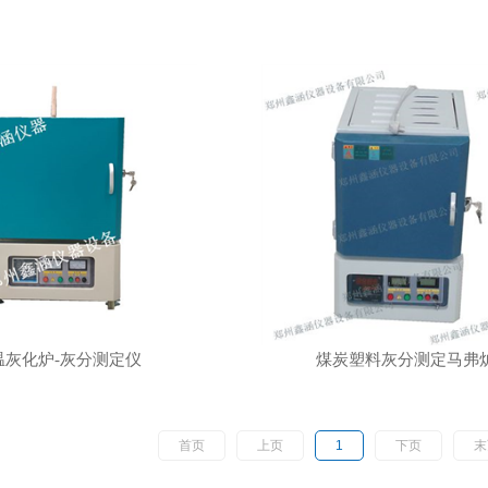
温灰化炉-灰分测定仪
煤炭塑料灰分测定马弗
首页
上页
1
下页
末