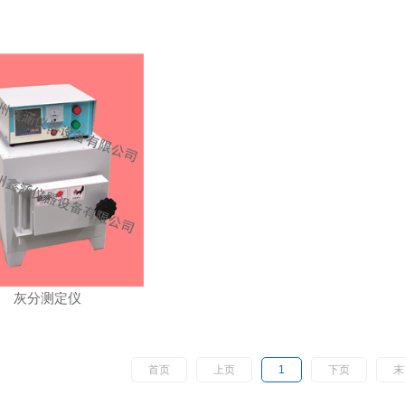
灰分测定仪
首页
上页
1
下页
末